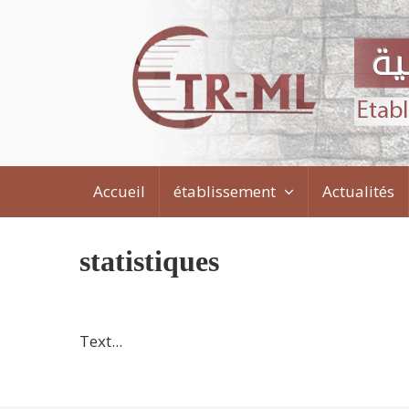
Aller
au
contenu
principal
Accueil
établissement
Actualités
MAIN
NAVIGATION
statistiques
Text...